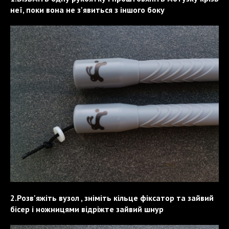
неї, поки вона не з'явиться з іншого боку
2.Розв'яжіть вузол , зніміть кільце фіксатор та зайвий
бісер і ножницями відріжте зайвий шнур