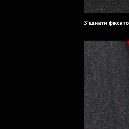
З'єднати фіксато