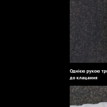
Однією рукою три
до клацання