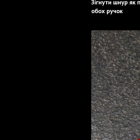
Зігнути шнур як 
обох ручок