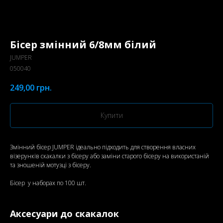
Бісер змінний 6/8мм білий
JUMPER
050040
249,00
грн.
Купити
Змінний бісер JUMPER ідеально підходить для створення власних
візерунків скакалки з бісеру або заміни старого бісеру на використаній
та зношеній мотузці з бісеру.
Бісер у наборах по 100 шт.
Аксесуари до скакалок