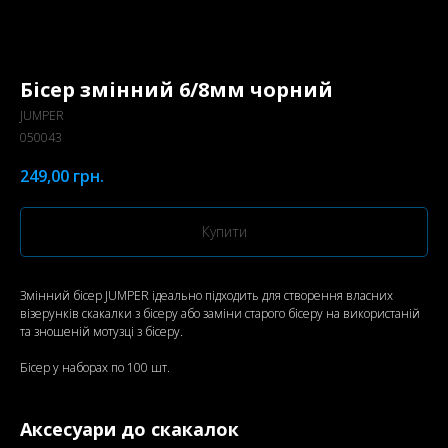
Бісер змінний 6/8мм чорний
JUMPER
050043
249,00
грн.
Купити
Змінний бісер JUMPER ідеально підходить для створення власних
візерунків скакалки з бісеру або заміни старого бісеру на використаній
та зношеній мотузці з бісеру.
Бісер у наборах по 100 шт.
Аксесуари до скакалок