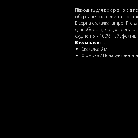
Підходить для всіх рівнів від 
обертання скакалки та фрістай
Бісерна скакалка Jumper Pro д
єдиноборств, кардіо тренувань
схуднення - 100% найефектив
В комплекті:
Скакалка 3 м
Фірмова / Подарункова уп