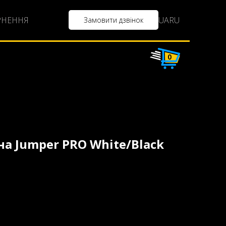
UA
RU
РНЕННЯ
Замовити дзвінок
0
на Jumper PRO White/Black