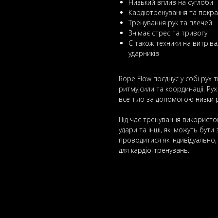
Низький вплив на суглоби
Кардіотренування та покр
Тренування рук та плечей
Знімає стрес та тривогу
Є також техники на витрівал
ударників
Rope Flow поєднує у собі рух 
ритму,сили та координаціі. Рух
все тіло за допомогою низки р
Під час тренування використов
удари та інші, які можуть бути
проводитися як індивідуально,
для кардіо-тренувань.