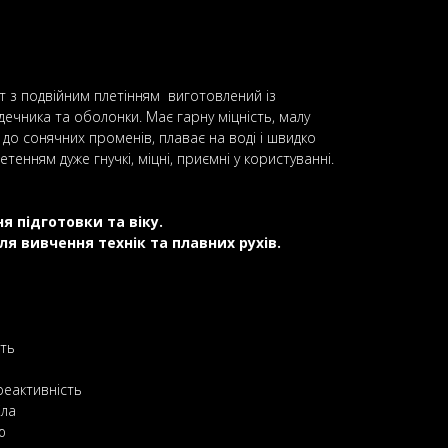
ат з подвійним плетінням виготовлений із
ечника та оболонки. Має гарну міцність, малу
ь до сонячних променів, плаває на воді і швидко
тенням дуже гнучкі, міцні, приємні у користуванні.
я підготовки та віку.
ля вивчення технік та плавних рухів.
сть
реактивність
іла
ю