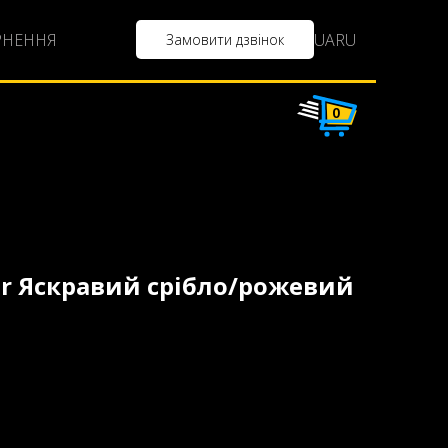
UA
RU
РНЕННЯ
Замовити дзвінок
0
er Яскравий срібло/рожевий