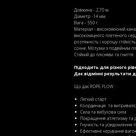
Довжина - 2,70 м.
Діаметр -14 мм.
Вага - 550 г.
Матеріал - високоякісний кан
високоміцного плетеного серд
розтяжність і хорошу стійкіст
сохне. Мотузки з подвійним пле
Стійкий до плісняви ​​та гниття.
Підходить для різного рівн
Дає відмінні результати д
Що дає ROPE FLOW :
Легкий старт
Координація та витривалі
Сила та вибухова сила
Покращення атлетизму та 
Гнучкість та усвідомлення т
Ефективне керування ваго