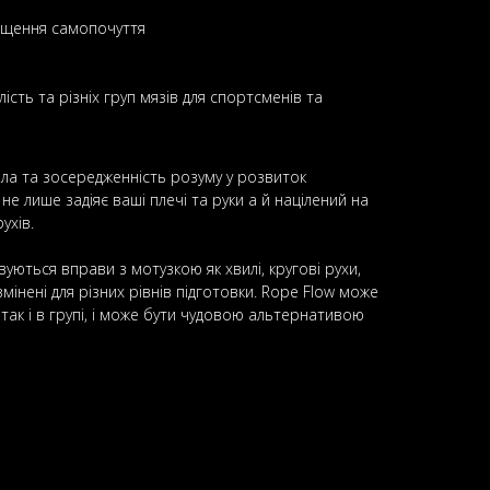
ащення самопочуття
ість та різніх груп мязів для спортсменів та
тіла та зосередженність розуму у розвиток
 не лише задіяє ваші плечі та руки а й націлений на
ухів.
уються вправи з мотузкою як хвилі, кругові рухи,
 змінені для різних рівнів підготовки. Rope Flow може
 так і в групі, і може бути чудовою альтернативою